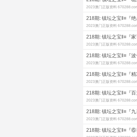
2023澳门正版资料 670288.co
218期: 镇坛之宝‖≡
2023澳门正版资料 670288.co
218期: 镇坛之宝‖≡
2023澳门正版资料 670288.co
218期: 镇坛之宝‖≡『
2023澳门正版资料 670288.co
218期: 镇坛之宝‖≡
2023澳门正版资料 670288.co
218期: 镇坛之宝‖≡
2023澳门正版资料 670288.co
218期: 镇坛之宝‖≡『
2023澳门正版资料 670288.co
218期: 镇坛之宝‖≡『