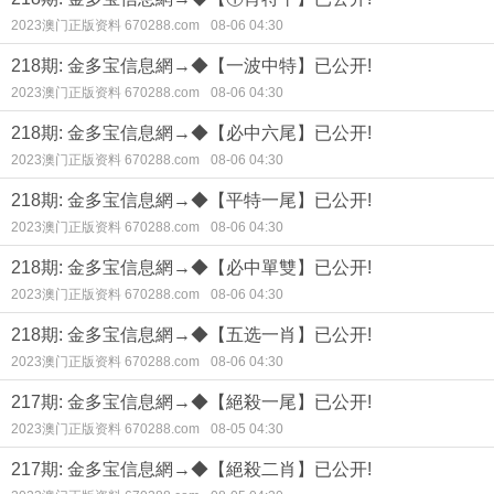
2023澳门正版资料 670288.com
08-06 04:30
218期: 金多宝信息網→◆【一波中特】已公开!
2023澳门正版资料 670288.com
08-06 04:30
218期: 金多宝信息網→◆【必中六尾】已公开!
2023澳门正版资料 670288.com
08-06 04:30
218期: 金多宝信息網→◆【平特一尾】已公开!
2023澳门正版资料 670288.com
08-06 04:30
218期: 金多宝信息網→◆【必中單雙】已公开!
2023澳门正版资料 670288.com
08-06 04:30
218期: 金多宝信息網→◆【五选一肖】已公开!
2023澳门正版资料 670288.com
08-06 04:30
217期: 金多宝信息網→◆【絕殺一尾】已公开!
2023澳门正版资料 670288.com
08-05 04:30
217期: 金多宝信息網→◆【絕殺二肖】已公开!