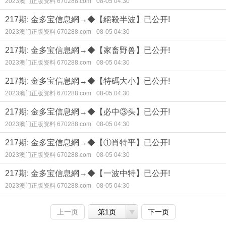
2023澳门正版资料 670288.com
08-05 04:30
217期: 金多宝信息網→◆【絕殺半波】已公开!
2023澳门正版资料 670288.com
08-05 04:30
217期: 金多宝信息網→◆【家畜野兽】已公开!
2023澳门正版资料 670288.com
08-05 04:30
217期: 金多宝信息網→◆【特碼大小】已公开!
2023澳门正版资料 670288.com
08-05 04:30
217期: 金多宝信息網→◆【必中③头】已公开!
2023澳门正版资料 670288.com
08-05 04:30
217期: 金多宝信息網→◆【①肖特平】已公开!
2023澳门正版资料 670288.com
08-05 04:30
217期: 金多宝信息網→◆【一波中特】已公开!
2023澳门正版资料 670288.com
08-05 04:30
上一页
第1页
下一页