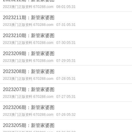
2023澳门正版资料 670288.com
08-01 05:31
2023211期：新管家婆图
2023澳门正版资料 670288.com
07-31 05:31
2023210期：新管家婆图
2023澳门正版资料 670288.com
07-30 05:31
2023209期：新管家婆图
2023澳门正版资料 670288.com
07-29 05:31
2023208期：新管家婆图
2023澳门正版资料 670288.com
07-28 05:31
2023207期：新管家婆图
2023澳门正版资料 670288.com
07-27 05:31
2023206期：新管家婆图
2023澳门正版资料 670288.com
07-26 05:32
2023205期：新管家婆图