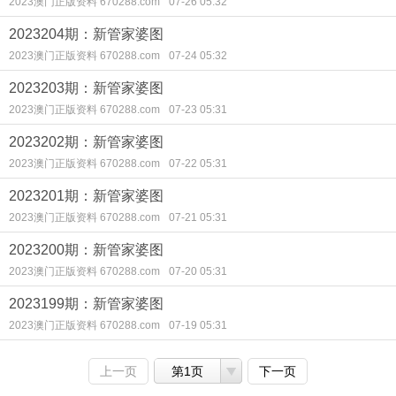
2023澳门正版资料 670288.com
07-26 05:32
2023204期：新管家婆图
2023澳门正版资料 670288.com
07-24 05:32
2023203期：新管家婆图
2023澳门正版资料 670288.com
07-23 05:31
2023202期：新管家婆图
2023澳门正版资料 670288.com
07-22 05:31
2023201期：新管家婆图
2023澳门正版资料 670288.com
07-21 05:31
2023200期：新管家婆图
2023澳门正版资料 670288.com
07-20 05:31
2023199期：新管家婆图
2023澳门正版资料 670288.com
07-19 05:31
上一页
第1页
下一页